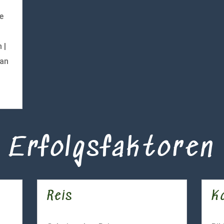
e
 |
ian
Erfolgsfaktoren
Reis
Ko