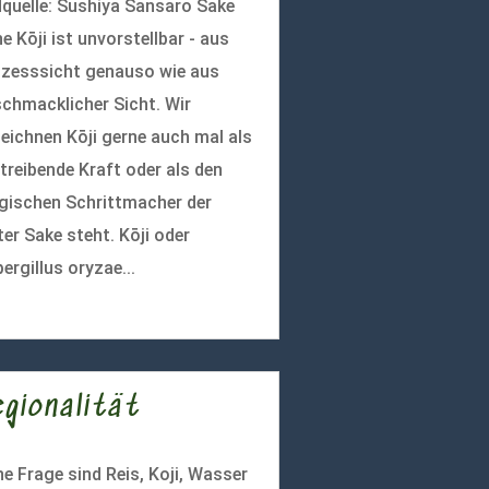
dquelle: Sushiya Sansaro Sake
e Kōji ist unvorstellbar - aus
zesssicht genauso wie aus
chmacklicher Sicht. Wir
eichnen Kōji gerne auch mal als
 treibende Kraft oder als den
ischen Schrittmacher der
ter Sake steht. Kōji oder
ergillus oryzae...
r lesen
egionalität
e Frage sind Reis, Koji, Wasser