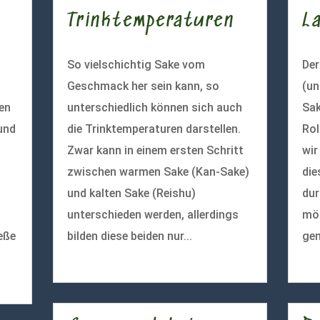
Trinktemperaturen
L
So vielschichtig Sake vom
De
Geschmack her sein kann, so
(un
ten
unterschiedlich können sich auch
Sak
und
die Trinktemperaturen darstellen.
Rol
Zwar kann in einem ersten Schritt
wir
zwischen warmen Sake (Kan-Sake)
die
und kalten Sake (Reishu)
dur
unterschieden werden, allerdings
mög
eße
bilden diese beiden nur...
gen
mehr lesen
meh