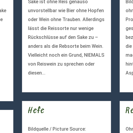
Sake ist ohne Reis genauso
Bil
ake
unvorstellbar wie Bier ohne Hopfen
ohn
le
oder Wein ohne Trauben. Allerdings
Pro
lässt die Reissorte nur wenige
ges
Rückschlüsse auf den Sake zu –
bez
anders als die Rebsorte beim Wein.
die
Vielleicht noch ein Grund, NIEMALS
mag
von Reiswein zu sprechen oder
hin
diesen...
Asp
mehr lesen
meh
Hefe
R
Bildquelle / Picture Source:
Ohn