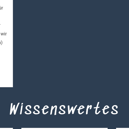
ür
r
 wir
n)
Wissenswertes