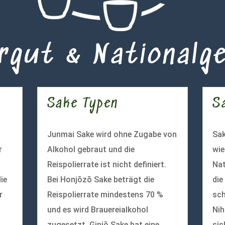
rgut & Nationalg
Sake Typen
S
Junmai Sake wird ohne Zugabe von
Sak
r
Alkohol gebraut und die
wie
Reispolierrate ist nicht definiert.
Nat
ie
Bei Honjōzō Sake beträgt die
die
r
Reispolierrate mindestens 70 %
sch
und es wird Brauereialkohol
Nih
zugesetzt. Ginjō Sake hat eine
sic