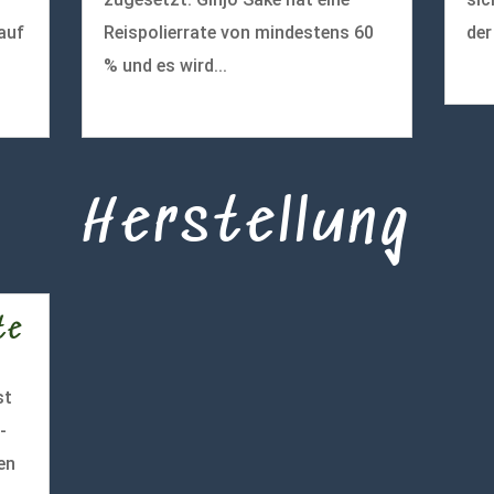
auf
Reispolierrate von mindestens 60
der
% und es wird...
meh
mehr lesen
Herstellung
te
st
-
en