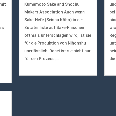
 mit
Kumamoto Sake and Shochu
und
Makers Association Auch wenn
bei
Sake-Hefe (Seishu Kōbo) in der
sin
as
Zutatenliste auf Sake-Flaschen
wic
oftmals unterschlagen wird, ist sie
Reg
für die Produktion von Nihonshu
unt
unerlässlich. Dabei ist sie nicht nur
bei
für den Prozess,...
die
mehr lesen
meh