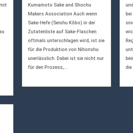
 mit
Kumamoto Sake and Shochu
und
Makers Association Auch wenn
bei
Sake-Hefe (Seishu Kōbo) in der
sin
as
Zutatenliste auf Sake-Flaschen
wic
oftmals unterschlagen wird, ist sie
Reg
für die Produktion von Nihonshu
unt
unerlässlich. Dabei ist sie nicht nur
bei
für den Prozess,...
die
mehr lesen
meh