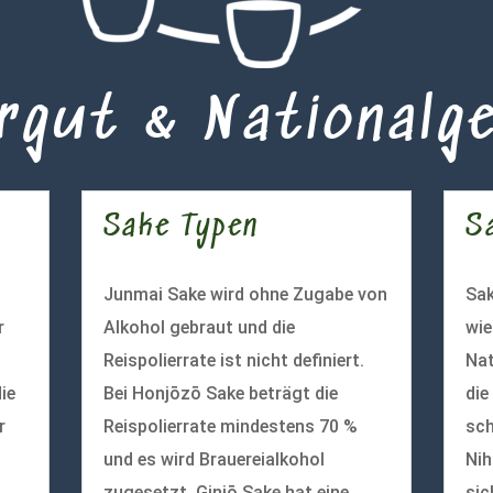
rgut & Nationalg
Sake Typen
S
Junmai Sake wird ohne Zugabe von
Sak
r
Alkohol gebraut und die
wie
Reispolierrate ist nicht definiert.
Nat
ie
Bei Honjōzō Sake beträgt die
die
r
Reispolierrate mindestens 70 %
sch
und es wird Brauereialkohol
Nih
zugesetzt. Ginjō Sake hat eine
sic