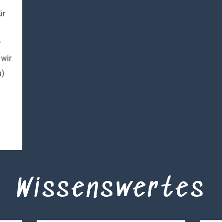
ür
r
 wir
n)
Wissenswertes