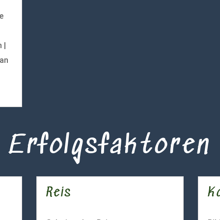
e
 |
ian
Erfolgsfaktoren
Reis
Ko