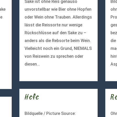
Sake ist ohne Reis genauso
Bil
ake
unvorstellbar wie Bier ohne Hopfen
ohn
le
oder Wein ohne Trauben. Allerdings
Pro
lässt die Reissorte nur wenige
ges
Rückschlüsse auf den Sake zu –
bez
anders als die Rebsorte beim Wein.
die
Vielleicht noch ein Grund, NIEMALS
mag
von Reiswein zu sprechen oder
hin
diesen...
Asp
mehr lesen
meh
Hefe
R
Bildquelle / Picture Source:
Ohn