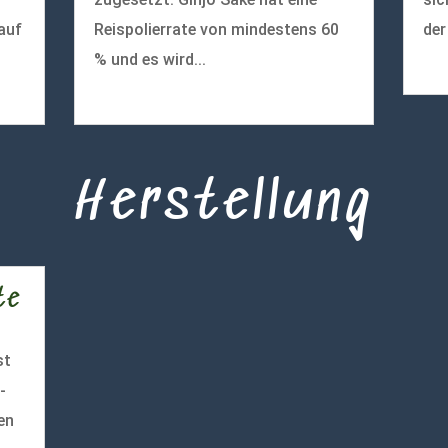
auf
Reispolierrate von mindestens 60
der
% und es wird...
meh
mehr lesen
Herstellung
te
st
-
en