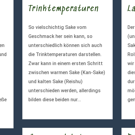
Trinktemperaturen
L
So vielschichtig Sake vom
De
Geschmack her sein kann, so
(un
ten
unterschiedlich können sich auch
Sak
und
die Trinktemperaturen darstellen.
Rol
Zwar kann in einem ersten Schritt
wir
zwischen warmen Sake (Kan-Sake)
die
und kalten Sake (Reishu)
dur
unterschieden werden, allerdings
mög
eße
bilden diese beiden nur...
gen
mehr lesen
meh