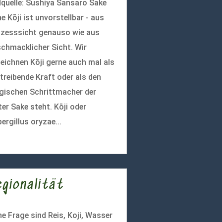
dquelle: Sushiya Sansaro Sake
e Kōji ist unvorstellbar - aus
zesssicht genauso wie aus
chmacklicher Sicht. Wir
eichnen Kōji gerne auch mal als
 treibende Kraft oder als den
ischen Schrittmacher der
ter Sake steht. Kōji oder
ergillus oryzae...
r lesen
egionalität
e Frage sind Reis, Koji, Wasser