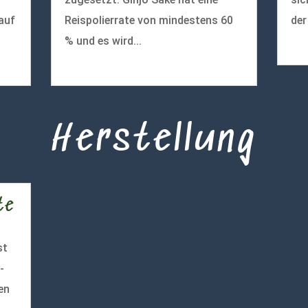
auf
Reispolierrate von mindestens 60
der
% und es wird...
meh
mehr lesen
Herstellung
te
st
-
en