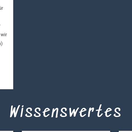
ür
r
 wir
n)
Wissenswertes