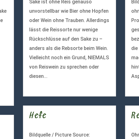
Sake ist ohne Reis genauso
Bil
ake
unvorstellbar wie Bier ohne Hopfen
ohn
le
oder Wein ohne Trauben. Allerdings
Pro
lässt die Reissorte nur wenige
ges
Rückschlüsse auf den Sake zu –
bez
anders als die Rebsorte beim Wein.
die
Vielleicht noch ein Grund, NIEMALS
mag
von Reiswein zu sprechen oder
hin
diesen...
Asp
mehr lesen
meh
Hefe
R
Bildquelle / Picture Source:
Ohn