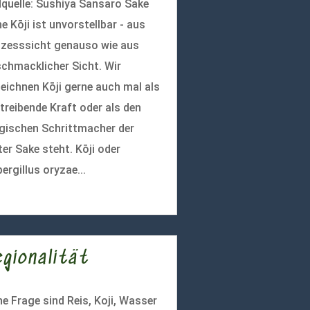
dquelle: Sushiya Sansaro Sake
e Kōji ist unvorstellbar - aus
zesssicht genauso wie aus
chmacklicher Sicht. Wir
eichnen Kōji gerne auch mal als
 treibende Kraft oder als den
ischen Schrittmacher der
ter Sake steht. Kōji oder
ergillus oryzae...
r lesen
egionalität
e Frage sind Reis, Koji, Wasser