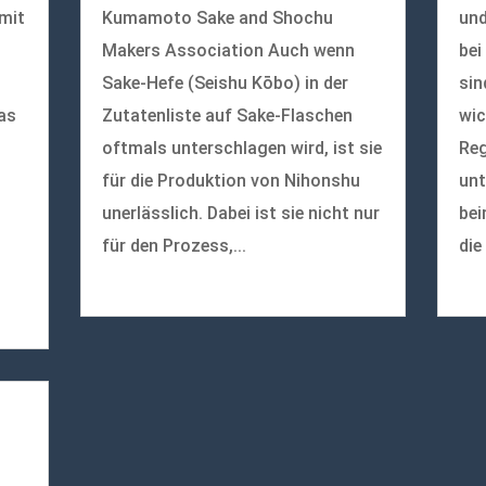
 mit
Kumamoto Sake and Shochu
und
Makers Association Auch wenn
bei
Sake-Hefe (Seishu Kōbo) in der
sin
as
Zutatenliste auf Sake-Flaschen
wic
oftmals unterschlagen wird, ist sie
Reg
für die Produktion von Nihonshu
unt
unerlässlich. Dabei ist sie nicht nur
bei
für den Prozess,...
die
mehr lesen
meh