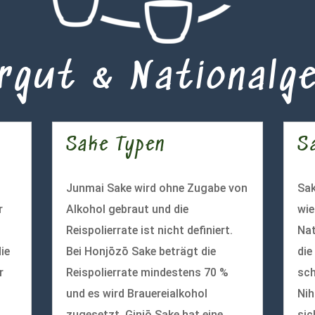
rgut & Nationalg
Sake Typen
S
Junmai Sake wird ohne Zugabe von
Sak
r
Alkohol gebraut und die
wie
Reispolierrate ist nicht definiert.
Nat
ie
Bei Honjōzō Sake beträgt die
die
r
Reispolierrate mindestens 70 %
sch
und es wird Brauereialkohol
Nih
zugesetzt. Ginjō Sake hat eine
sic