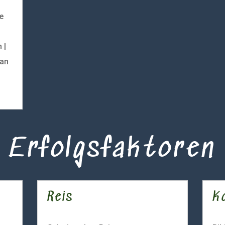
e
 |
ian
Erfolgsfaktoren
Reis
Ko