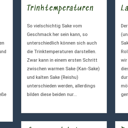
Trinktemperaturen
L
So vielschichtig Sake vom
De
Geschmack her sein kann, so
(un
ten
unterschiedlich können sich auch
Sak
und
die Trinktemperaturen darstellen.
Rol
Zwar kann in einem ersten Schritt
wir
zwischen warmen Sake (Kan-Sake)
die
und kalten Sake (Reishu)
dur
unterschieden werden, allerdings
mög
eße
bilden diese beiden nur...
gen
mehr lesen
meh