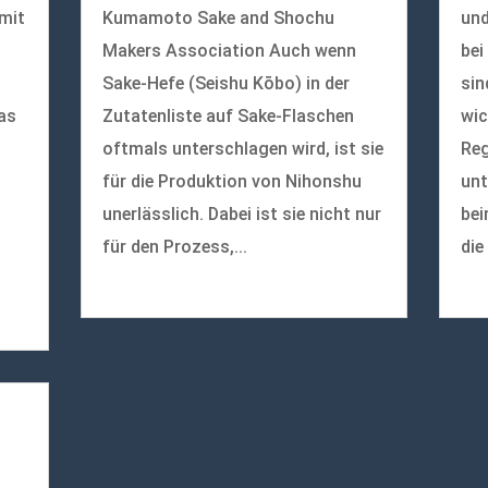
 mit
Kumamoto Sake and Shochu
und
Makers Association Auch wenn
bei
Sake-Hefe (Seishu Kōbo) in der
sin
as
Zutatenliste auf Sake-Flaschen
wic
oftmals unterschlagen wird, ist sie
Reg
für die Produktion von Nihonshu
unt
unerlässlich. Dabei ist sie nicht nur
bei
für den Prozess,...
die
mehr lesen
meh