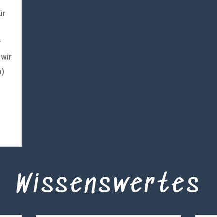
ür
r
 wir
n)
Wissenswertes