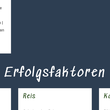
e
 |
ian
Erfolgsfaktoren
Reis
Ko