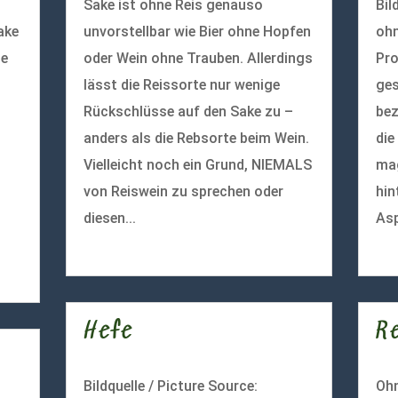
Sake ist ohne Reis genauso
Bil
ake
unvorstellbar wie Bier ohne Hopfen
ohn
le
oder Wein ohne Trauben. Allerdings
Pro
lässt die Reissorte nur wenige
ges
Rückschlüsse auf den Sake zu –
bez
anders als die Rebsorte beim Wein.
die
Vielleicht noch ein Grund, NIEMALS
mag
von Reiswein zu sprechen oder
hin
diesen...
Asp
mehr lesen
meh
Hefe
R
Bildquelle / Picture Source:
Ohn