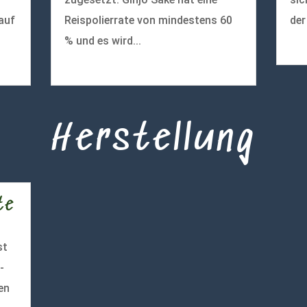
auf
Reispolierrate von mindestens 60
der
% und es wird...
meh
mehr lesen
Herstellung
te
st
-
en