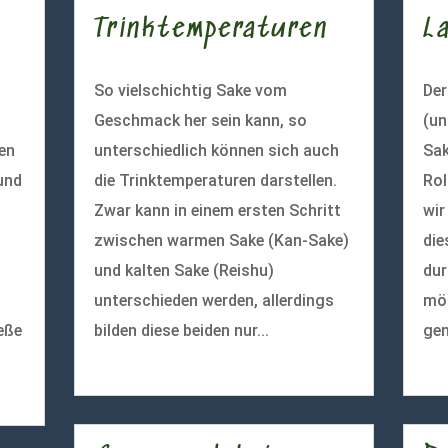
Trinktemperaturen
L
So vielschichtig Sake vom
De
Geschmack her sein kann, so
(un
ten
unterschiedlich können sich auch
Sak
und
die Trinktemperaturen darstellen.
Rol
Zwar kann in einem ersten Schritt
wir
zwischen warmen Sake (Kan-Sake)
die
und kalten Sake (Reishu)
dur
unterschieden werden, allerdings
mög
eße
bilden diese beiden nur...
gen
mehr lesen
meh