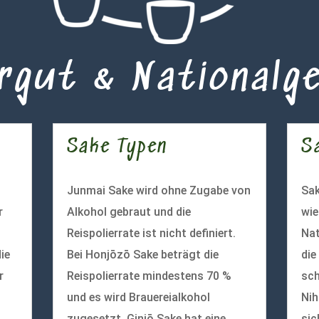
rgut & Nationalg
Sake Typen
S
Junmai Sake wird ohne Zugabe von
Sak
r
Alkohol gebraut und die
wie
Reispolierrate ist nicht definiert.
Nat
ie
Bei Honjōzō Sake beträgt die
die
r
Reispolierrate mindestens 70 %
sch
und es wird Brauereialkohol
Nih
zugesetzt. Ginjō Sake hat eine
sic