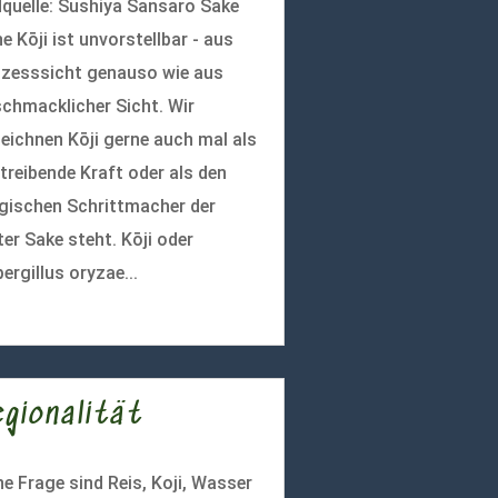
dquelle: Sushiya Sansaro Sake
e Kōji ist unvorstellbar - aus
zesssicht genauso wie aus
chmacklicher Sicht. Wir
eichnen Kōji gerne auch mal als
 treibende Kraft oder als den
ischen Schrittmacher der
ter Sake steht. Kōji oder
ergillus oryzae...
r lesen
egionalität
e Frage sind Reis, Koji, Wasser