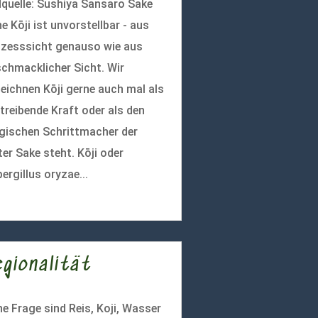
dquelle: Sushiya Sansaro Sake
e Kōji ist unvorstellbar - aus
zesssicht genauso wie aus
chmacklicher Sicht. Wir
eichnen Kōji gerne auch mal als
 treibende Kraft oder als den
ischen Schrittmacher der
ter Sake steht. Kōji oder
ergillus oryzae...
r lesen
egionalität
e Frage sind Reis, Koji, Wasser