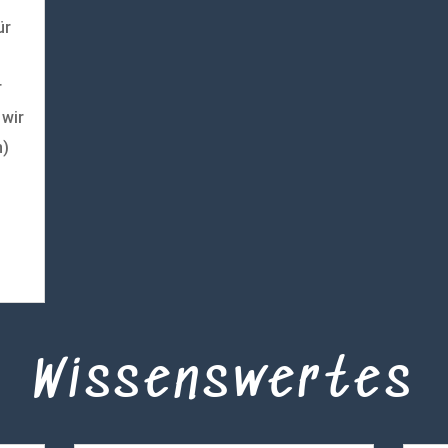
ür
r
 wir
n)
Wissenswertes