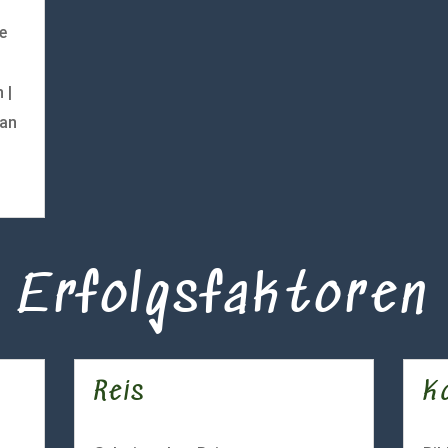
e
 |
ian
Erfolgsfaktoren
Reis
Ko