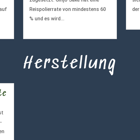
auf
Reispolierrate von mindestens 60
der
% und es wird...
meh
mehr lesen
Herstellung
te
st
-
en