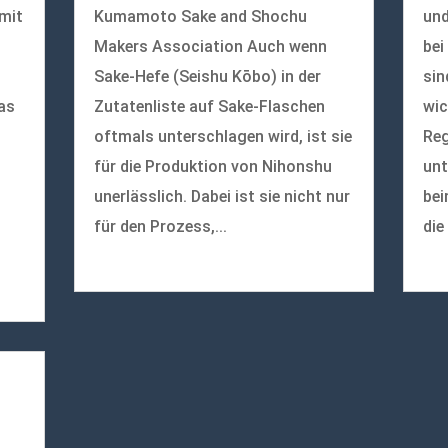
 mit
Kumamoto Sake and Shochu
und
Makers Association Auch wenn
bei
Sake-Hefe (Seishu Kōbo) in der
sin
as
Zutatenliste auf Sake-Flaschen
wic
oftmals unterschlagen wird, ist sie
Reg
für die Produktion von Nihonshu
unt
unerlässlich. Dabei ist sie nicht nur
bei
für den Prozess,...
die
mehr lesen
meh