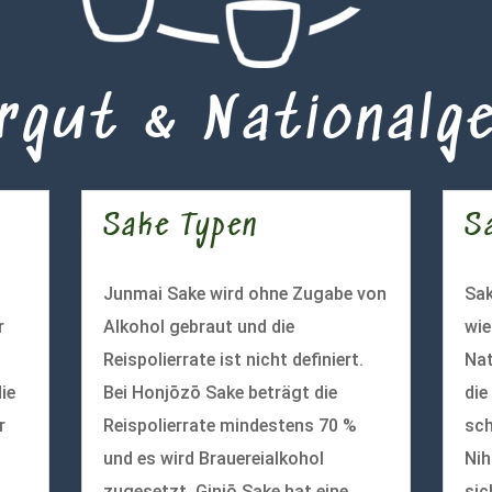
rgut & Nationalg
Sake Typen
S
Junmai Sake wird ohne Zugabe von
Sak
r
Alkohol gebraut und die
wie
Reispolierrate ist nicht definiert.
Nat
ie
Bei Honjōzō Sake beträgt die
die
r
Reispolierrate mindestens 70 %
sch
und es wird Brauereialkohol
Nih
zugesetzt. Ginjō Sake hat eine
sic