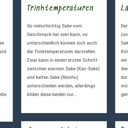
Trinktemperaturen
L
So vielschichtig Sake vom
De
Geschmack her sein kann, so
(un
ten
unterschiedlich können sich auch
Sak
und
die Trinktemperaturen darstellen.
Rol
Zwar kann in einem ersten Schritt
wir
zwischen warmen Sake (Kan-Sake)
die
und kalten Sake (Reishu)
dur
unterschieden werden, allerdings
mög
eße
bilden diese beiden nur...
gen
mehr lesen
meh