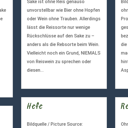
Sake ist ohne Reis genauso
Bil
ake
unvorstellbar wie Bier ohne Hopfen
ohn
le
oder Wein ohne Trauben. Allerdings
Pro
lässt die Reissorte nur wenige
ges
Rückschlüsse auf den Sake zu –
bez
anders als die Rebsorte beim Wein.
die
Vielleicht noch ein Grund, NIEMALS
mag
von Reiswein zu sprechen oder
hin
diesen...
Asp
mehr lesen
meh
Hefe
R
Bildquelle / Picture Source:
Ohn