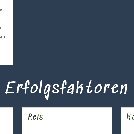
e
 |
ian
Erfolgsfaktoren
Reis
Ko