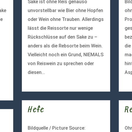
Sake ist ohne Reis genauso
Bil
ake
unvorstellbar wie Bier ohne Hopfen
ohn
le
oder Wein ohne Trauben. Allerdings
Pro
lässt die Reissorte nur wenige
ges
Rückschlüsse auf den Sake zu –
bez
anders als die Rebsorte beim Wein.
die
Vielleicht noch ein Grund, NIEMALS
mag
von Reiswein zu sprechen oder
hin
diesen...
Asp
mehr lesen
meh
Hefe
R
Bildquelle / Picture Source:
Ohn