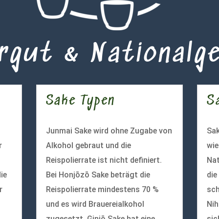
rgut & Nationalg
Sake Typen
S
Junmai Sake wird ohne Zugabe von
Sak
r
Alkohol gebraut und die
wie
Reispolierrate ist nicht definiert.
Nat
ie
Bei Honjōzō Sake beträgt die
die
r
Reispolierrate mindestens 70 %
sch
und es wird Brauereialkohol
Nih
zugesetzt. Ginjō Sake hat eine
sic