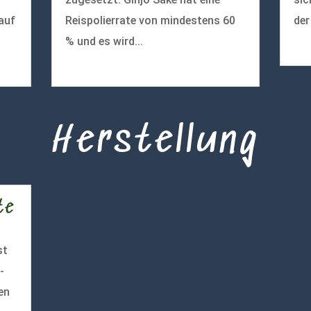
auf
Reispolierrate von mindestens 60
der
% und es wird...
meh
mehr lesen
Herstellung
te
st
-
en