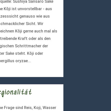
dquelle: Sushiya Sansaro Sake
e Kōji ist unvorstellbar - aus
zesssicht genauso wie aus
chmacklicher Sicht. Wir
eichnen Kōji gerne auch mal als
 treibende Kraft oder als den
ischen Schrittmacher der
ter Sake steht. Kōji oder
ergillus oryzae...
r lesen
egionalität
e Frage sind Reis, Koji, Wasser