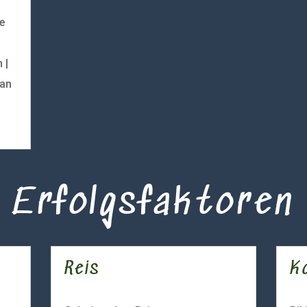
e
 |
ian
Erfolgsfaktoren
Reis
Ko