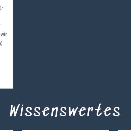
ür
r
 wir
n)
Wissenswertes