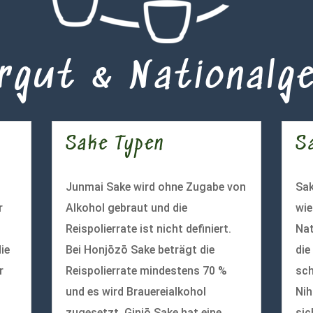
rgut & Nationalg
Sake Typen
S
Junmai Sake wird ohne Zugabe von
Sak
r
Alkohol gebraut und die
wie
Reispolierrate ist nicht definiert.
Nat
ie
Bei Honjōzō Sake beträgt die
die
r
Reispolierrate mindestens 70 %
sch
und es wird Brauereialkohol
Nih
zugesetzt. Ginjō Sake hat eine
sic