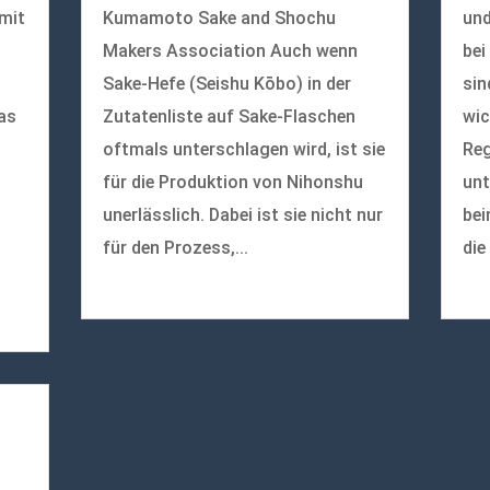
 mit
Kumamoto Sake and Shochu
und
Makers Association Auch wenn
bei
Sake-Hefe (Seishu Kōbo) in der
sin
as
Zutatenliste auf Sake-Flaschen
wic
oftmals unterschlagen wird, ist sie
Reg
für die Produktion von Nihonshu
unt
unerlässlich. Dabei ist sie nicht nur
bei
für den Prozess,...
die
mehr lesen
meh