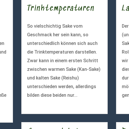
Trinktemperaturen
L
So vielschichtig Sake vom
De
Geschmack her sein kann, so
(un
ten
unterschiedlich können sich auch
Sak
und
die Trinktemperaturen darstellen.
Rol
Zwar kann in einem ersten Schritt
wir
zwischen warmen Sake (Kan-Sake)
die
und kalten Sake (Reishu)
dur
unterschieden werden, allerdings
mög
eße
bilden diese beiden nur...
gen
mehr lesen
meh