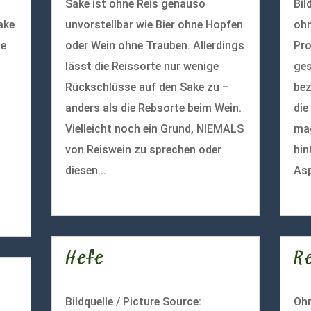
Sake ist ohne Reis genauso
Bil
ake
unvorstellbar wie Bier ohne Hopfen
ohn
le
oder Wein ohne Trauben. Allerdings
Pro
lässt die Reissorte nur wenige
ges
Rückschlüsse auf den Sake zu –
bez
anders als die Rebsorte beim Wein.
die
Vielleicht noch ein Grund, NIEMALS
mag
von Reiswein zu sprechen oder
hin
diesen...
Asp
mehr lesen
meh
Hefe
R
Bildquelle / Picture Source:
Ohn