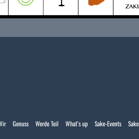
Wir
Genuss
Werde Teil
What’s up
Sake-Events
Sake