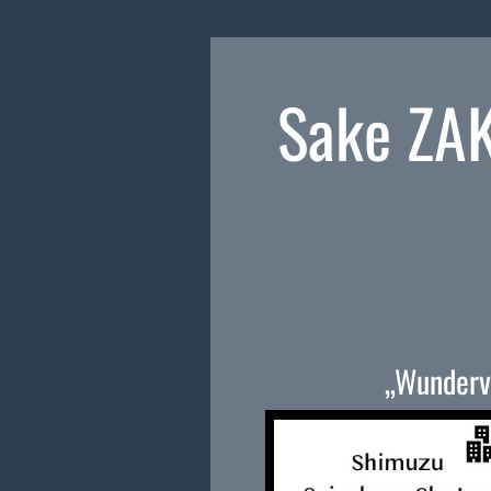
Sake ZA
„Wundervo