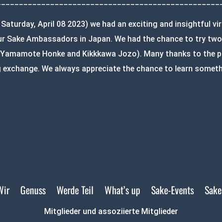
__________________________________________________
Saturday, April 08 2023) we had an exciting and insightful vi
our Sake Ambassadors in Japan. We had the chance to try two
 Yamamote Honke and Kikkkawa Jozo). Many thanks to the p
ng exchange. We always appreciate the chance to learn somet
Wir
Genuss
Werde Teil
What’s up
Sake-Events
Sake
Mitglieder und assoziierte Mitglieder