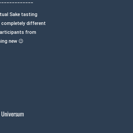
_____________
rtual Sake tasting
 completely different
articipants from
hing new 😉
 Universum