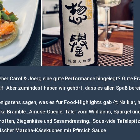
ber Carol & Joerg eine gute Performance hingelegt? Gute Fra
 Aber zumindest haben wir gehört, dass es allen Spaß berei
nigstens sagen, was es für Food-Highlights gab 🤔 Na klar, hi
aka Bramble…Amuse-Gueule: Taler vom Wildlachs, Spargel u
Karotten, Ziegenkäse und Sesamdressing…Sous-vide Tafelspitz
ischer Matcha-Käsekuchen mit Pfirsich Sauce