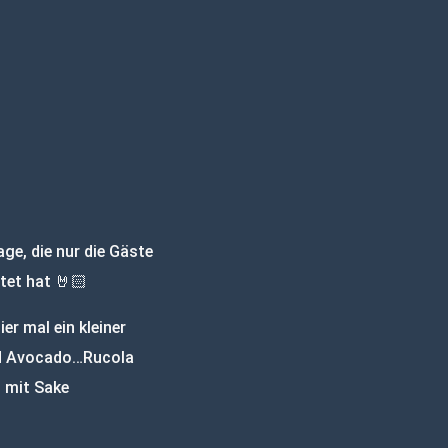
ge, die nur die Gäste
tet hat 🤘🏻
er mal ein kleiner
nd Avocado…Rucola
 mit Sake