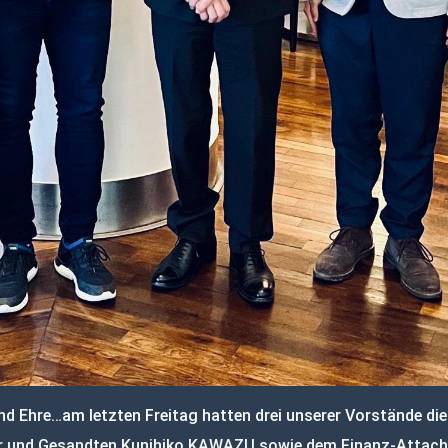
nd Ehre…am letzten Freitag hatten drei unserer Vorstände die
r und Gesandten Kunihiko KAWAZU sowie dem Finanz-Attac