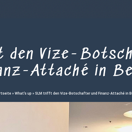
ft den Vize-Botsch
anz-Attaché in Be
rtseite
»
What's up
»
SLM trifft den Vize-Botschafter und Finanz-Attaché in Be