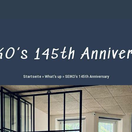
O’s 145th Annive
Startseite
»
What's up
»
SEIKO’s 145th Anniversary