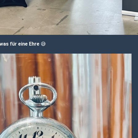
was für eine Ehre
😅