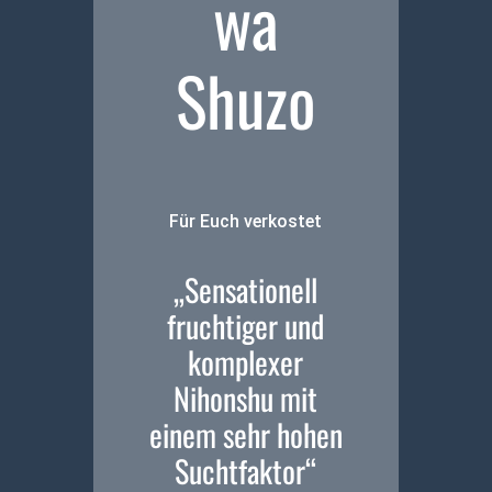
wa
Shuzo
Für Euch verkostet
„Sensationell
fruchtiger und
komplexer
Nihonshu mit
einem sehr hohen
Suchtfaktor“