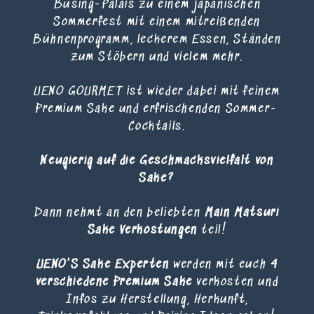
Büsing-Palais zu einem japanischen
Sommerfest mit einem mitreißenden
Bühnenprogramm, leckerem Essen, Ständen
zum Stöbern und vielem mehr.
UENO GOURMET ist wieder dabei mit feinem
Premium Sake und erfrischenden Sommer-
Cocktails.
Neugierig auf die Geschmacksvielfalt von
Sake?
Dann nehmt an den beliebten
Main Matsuri
Sake Verkostungen
teil!
UENO'S Sake Experten
werden mit euch
4
verschiedene Premium Sake
verkosten und
Infos zu Herstellung, Herkunft,