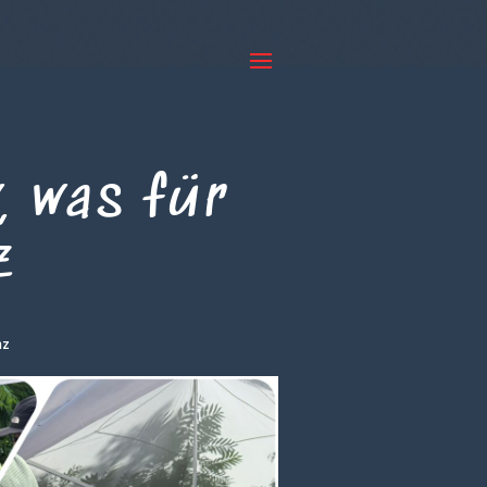
, was für
z
nz