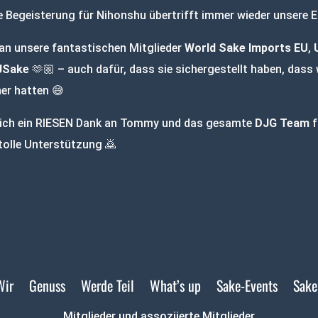
e Begeisterung für Nihonshu übertrifft immer wieder unsere 
 an unsere fantastischen Mitglieder
World Sake Imports EU
,
JSake
🫶🏼 – auch dafür, dass sie sichergestellt haben, dass
her hatten 😅
lich ein RIESEN Dank an Tommy und das gesamte
DJG Team
f
tolle Unterstützung 🙇
Wir
Genuss
Werde Teil
What’s up
Sake-Events
Sake
Mitglieder und assoziierte Mitglieder